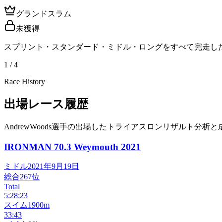
グランドスラム
未獲得
スプリント・スタンダード・ミドル・ロングをすべて完走し
1 / 4
Race History
出場レース履歴
AndrewWoods選手の出場したトライアスロンリザルト分析と
IRONMAN 70.3 Weymouth
2021
ミドル
2021年9月19日
総合
267
位
Total
5:28:23
スイム
1900m
33:43