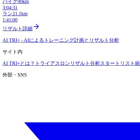
バイク
90km
3:04:31
ラン
21.1km
1:41:00
リザルト詳細
AI TRI+
-
AIによるトレーニング計画とリザルト分析
サイト内
AI TRI+とは？
トライアスロンリザルト分析
スタートリスト
統
外部・SNS