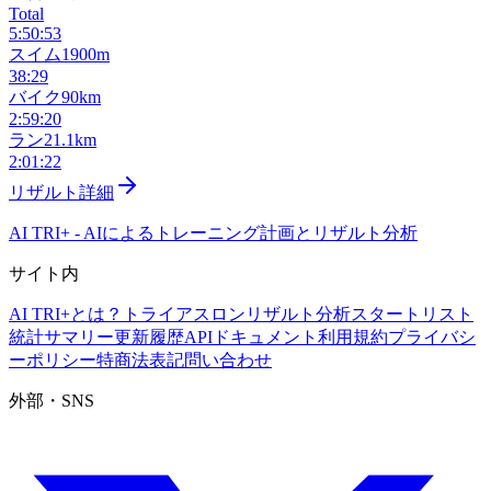
Total
5:50:53
スイム
1900m
38:29
バイク
90km
2:59:20
ラン
21.1km
2:01:22
リザルト詳細
AI TRI+
-
AIによるトレーニング計画とリザルト分析
サイト内
AI TRI+とは？
トライアスロンリザルト分析
スタートリスト
統計サマリー
更新履歴
APIドキュメント
利用規約
プライバシ
ーポリシー
特商法表記
問い合わせ
外部・SNS