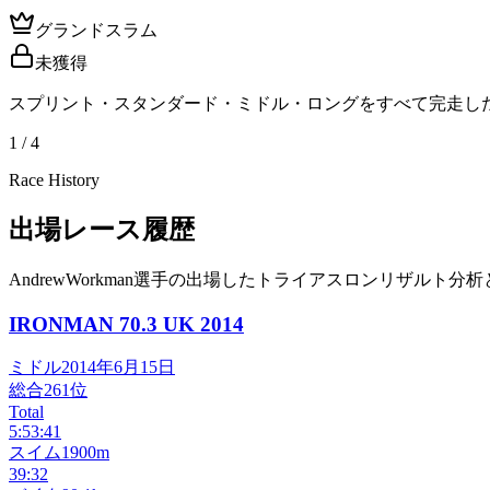
グランドスラム
未獲得
スプリント・スタンダード・ミドル・ロングをすべて完走し
1 / 4
Race History
出場レース履歴
AndrewWorkman選手の出場したトライアスロンリザルト分
IRONMAN 70.3 UK
2014
ミドル
2014年6月15日
総合
261
位
Total
5:53:41
スイム
1900m
39:32