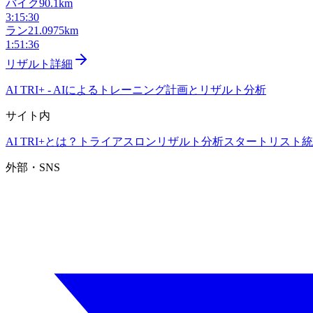
バイク
90.1km
3:15:30
ラン
21.0975km
1:51:36
リザルト詳細
AI TRI+
-
AIによるトレーニング計画とリザルト分析
サイト内
AI TRI+とは？
トライアスロンリザルト分析
スタートリスト
統
外部・SNS