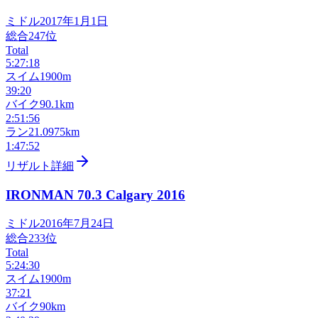
ミドル
2017年1月1日
総合
247
位
Total
5:27:18
スイム
1900m
39:20
バイク
90.1km
2:51:56
ラン
21.0975km
1:47:52
リザルト詳細
IRONMAN 70.3 Calgary
2016
ミドル
2016年7月24日
総合
233
位
Total
5:24:30
スイム
1900m
37:21
バイク
90km