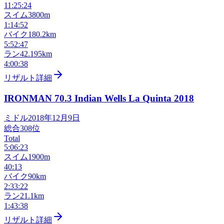
11:25:24
スイム
3800m
1:14:52
バイク
180.2km
5:52:47
ラン
42.195km
4:00:38
リザルト詳細
IRONMAN 70.3 Indian Wells La Quinta
2018
ミドル
2018年12月9日
総合
308
位
Total
5:06:23
スイム
1900m
40:13
バイク
90km
2:33:22
ラン
21.1km
1:43:38
リザルト詳細