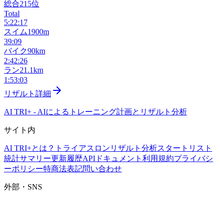
総合
215
位
Total
5:22:17
スイム
1900m
39:09
バイク
90km
2:42:26
ラン
21.1km
1:53:03
リザルト詳細
AI TRI+
-
AIによるトレーニング計画とリザルト分析
サイト内
AI TRI+とは？
トライアスロンリザルト分析
スタートリスト
統計サマリー
更新履歴
APIドキュメント
利用規約
プライバシ
ーポリシー
特商法表記
問い合わせ
外部・SNS