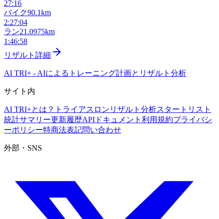
27:16
バイク
90.1km
2:27:04
ラン
21.0975km
1:46:58
リザルト詳細
AI TRI+
-
AIによるトレーニング計画とリザルト分析
サイト内
AI TRI+とは？
トライアスロンリザルト分析
スタートリスト
統計サマリー
更新履歴
APIドキュメント
利用規約
プライバシ
ーポリシー
特商法表記
問い合わせ
外部・SNS