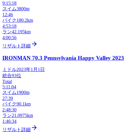
9:15:18
スイム
3800m
12:46
バイク
180.2km
4:53:18
ラン
42.195km
4:00:56
リザルト詳細
IRONMAN 70.3 Pennsylvania Happy Valley
2023
ミドル
2023年1月1日
総合
93
位
Total
5:11:04
スイム
1900m
27:39
バイク
90.1km
2:48:30
ラン
21.0975km
1:46:34
リザルト詳細