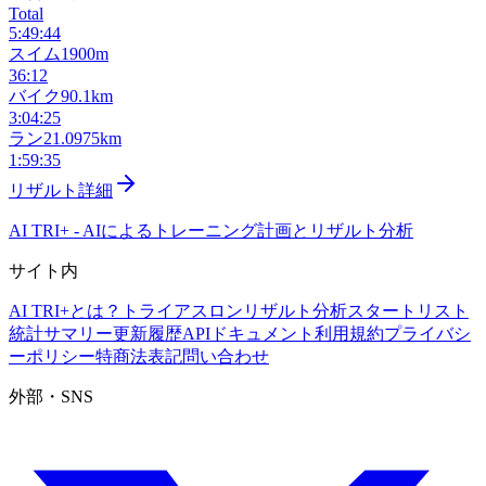
Total
5:49:44
スイム
1900m
36:12
バイク
90.1km
3:04:25
ラン
21.0975km
1:59:35
リザルト詳細
AI TRI+
-
AIによるトレーニング計画とリザルト分析
サイト内
AI TRI+とは？
トライアスロンリザルト分析
スタートリスト
統計サマリー
更新履歴
APIドキュメント
利用規約
プライバシ
ーポリシー
特商法表記
問い合わせ
外部・SNS