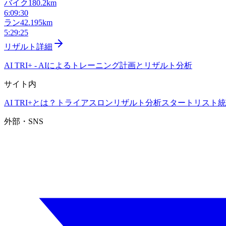
バイク
180.2km
6:09:30
ラン
42.195km
5:29:25
リザルト詳細
AI TRI+
-
AIによるトレーニング計画とリザルト分析
サイト内
AI TRI+とは？
トライアスロンリザルト分析
スタートリスト
統
外部・SNS