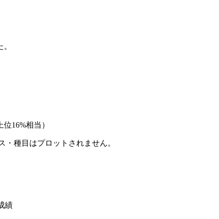
た。
位16%相当）
ース・種目はプロットされません。
と成績