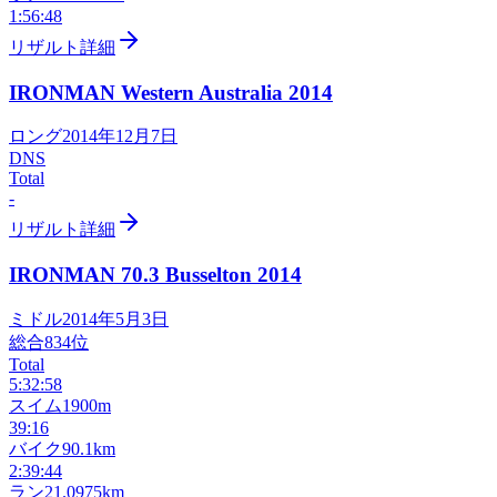
1:56:48
リザルト詳細
IRONMAN Western Australia
2014
ロング
2014年12月7日
DNS
Total
-
リザルト詳細
IRONMAN 70.3 Busselton
2014
ミドル
2014年5月3日
総合
834
位
Total
5:32:58
スイム
1900m
39:16
バイク
90.1km
2:39:44
ラン
21.0975km