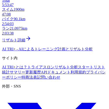
Total
5:53:47
スイム
1900m
47:08
バイク
90.1km
2:54:03
ラン
21.0975km
2:03:38
リザルト詳細
AI TRI+
-
AIによるトレーニング計画とリザルト分析
サイト内
AI TRI+とは？
トライアスロンリザルト分析
スタートリスト
統計サマリー
更新履歴
APIドキュメント
利用規約
プライバシ
ーポリシー
特商法表記
問い合わせ
外部・SNS