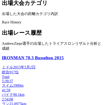
出場大会カテゴリ
出場した大会の距離カテゴリ内訳
Race History
出場レース履歴
AndrewZiepe選手の出場したトライアスロンリザルト分析と
成績
IRONMAN 70.3 Busselton
2015
ミドル
2015年5月2日
総合
917
位
Total
5:39:37
スイム
1900m
41:59
バイク
90.1km
2:54:08
ラン
21.0975km