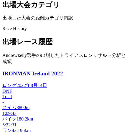
出場大会カテゴリ
出場した大会の距離カテゴリ内訳
Race History
出場レース履歴
Andrewkelly選手の出場したトライアスロンリザルト分析と
成績
IRONMAN Ireland
2022
ロング
2022年8月14日
DNF
Total
-
スイム
3800m
1:09:43
バイク
180.2km
5:22:31
ラン
42.195km