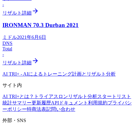
-
リザルト詳細
IRONMAN 70.3 Durban
2021
ミドル
2021年6月6日
DNS
Total
-
リザルト詳細
AI TRI+
-
AIによるトレーニング計画とリザルト分析
サイト内
AI TRI+とは？
トライアスロンリザルト分析
スタートリスト
統計サマリー
更新履歴
APIドキュメント
利用規約
プライバシ
ーポリシー
特商法表記
問い合わせ
外部・SNS