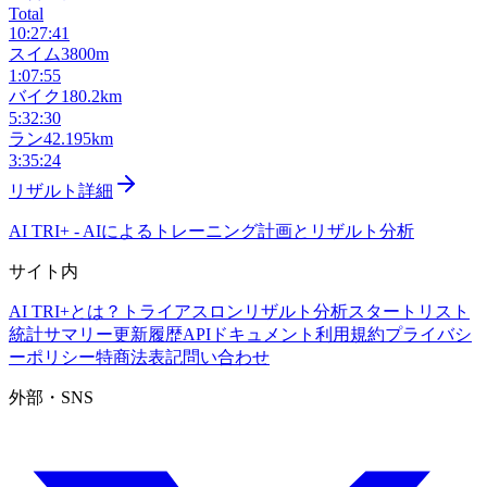
Total
10:27:41
スイム
3800m
1:07:55
バイク
180.2km
5:32:30
ラン
42.195km
3:35:24
リザルト詳細
AI TRI+
-
AIによるトレーニング計画とリザルト分析
サイト内
AI TRI+とは？
トライアスロンリザルト分析
スタートリスト
統計サマリー
更新履歴
APIドキュメント
利用規約
プライバシ
ーポリシー
特商法表記
問い合わせ
外部・SNS