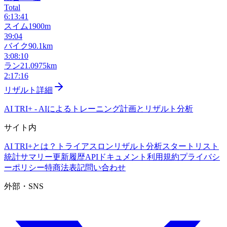
Total
6:13:41
スイム
1900m
39:04
バイク
90.1km
3:08:10
ラン
21.0975km
2:17:16
リザルト詳細
AI TRI+
-
AIによるトレーニング計画とリザルト分析
サイト内
AI TRI+とは？
トライアスロンリザルト分析
スタートリスト
統計サマリー
更新履歴
APIドキュメント
利用規約
プライバシ
ーポリシー
特商法表記
問い合わせ
外部・SNS