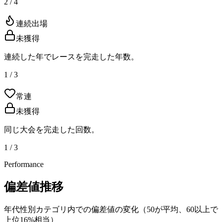
2 / 4
連続出場
未獲得
連続した年でレースを完走した年数。
1 / 3
常連
未獲得
同じ大会を完走した回数。
1 / 3
Performance
偏差値推移
年代性別カテゴリ内での偏差値の変化（50が平均、60以上で
上位16%相当）