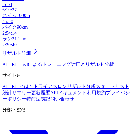
Total
6:10:27
スイム
1900m
45:50
バイク
90km
2:54:14
ラン
21.1km
2:20:40
リザルト詳細
AI TRI+
-
AIによるトレーニング計画とリザルト分析
サイト内
AI TRI+とは？
トライアスロンリザルト分析
スタートリスト
統計サマリー
更新履歴
APIドキュメント
利用規約
プライバシ
ーポリシー
特商法表記
問い合わせ
外部・SNS