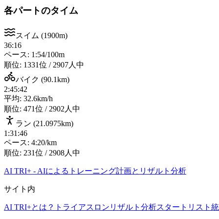
各パートのタイム
スイム
(
1900m
)
36:16
ペース: 1:54/100m
順位:
1331位 / 2907人中
バイク
(
90.1km
)
2:45:42
平均: 32.6km/h
順位:
471位 / 2902人中
ラン
(
21.0975km
)
1:31:46
ペース: 4:20/km
順位:
231位 / 2908人中
AI TRI+
-
AIによるトレーニング計画とリザルト分析
サイト内
AI TRI+とは？
トライアスロンリザルト分析
スタートリスト
統