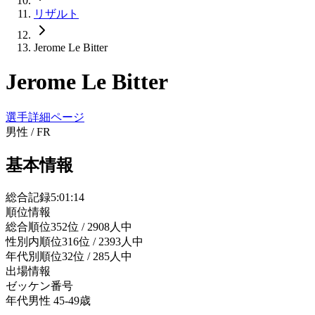
リザルト
Jerome Le Bitter
Jerome Le Bitter
選手詳細ページ
男性
/
FR
基本情報
総合記録
5:01:14
順位情報
総合順位
352位 / 2908人中
性別内順位
316位 / 2393人中
年代別順位
32位 / 285人中
出場情報
ゼッケン番号
年代
男性 45-49歳